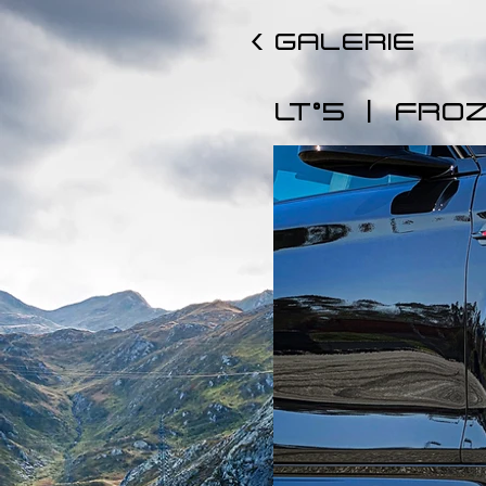
< GALERIE
|
LT°5
FROZ