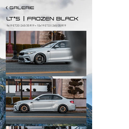
< GALERIE
|
LT°5
FROZEN BLACK
9x19 ET20 | 245/35 R19 + 10x19 ET33 | 265/35 R19